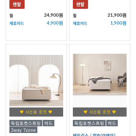
렌탈
렌탈
24,900원
21,900원
월
월
4,900원
1,900원
제휴카드
제휴카드
♥ 사은품 증정 ♥
♥ 사은품 증정 ♥
독립포켓스프링
하드
독립포켓스프링
하드
2way 7zone
매트리스
/ 청호(이앤이)