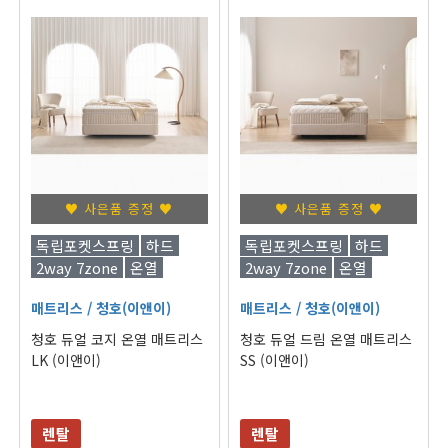
♥ 사은품 증정 ♥
♥ 사은품 증정 ♥
독립포켓스프링
하드
독립포켓스프링
하드
2way 7zone
온열
2way 7zone
온열
매트리스
/ 청호(이앤이)
매트리스
/ 청호(이앤이)
청호 듀얼 코지 온열 매트리스
청호 듀얼 드림 온열 매트리스
LK (이앤이)
SS (이앤이)
렌탈
렌탈