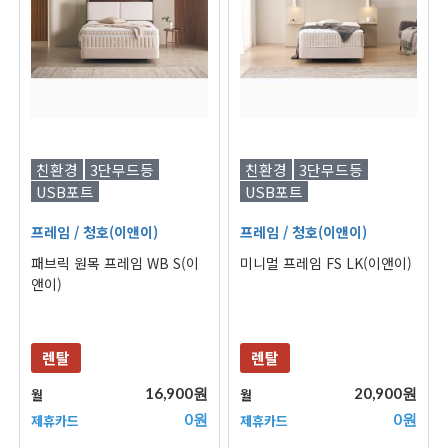
친환경
3단무드등
친환경
3단무드등
USB포트
USB포트
프레임
/ 청호(이앤이)
프레임
/ 청호(이앤이)
패브릭 원목 프레임 WB S(이
미니멀 프레임 FS LK(이앤이)
앤이)
렌탈
렌탈
16,900원
20,900원
월
월
0원
0원
제휴카드
제휴카드