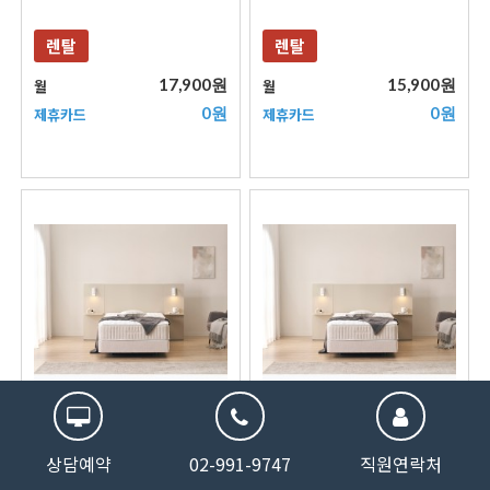
렌탈
렌탈
17,900원
15,900원
월
월
0원
0원
제휴카드
제휴카드
583869건
상담예약
02-991-9747
직원연락처
대표번호
렌탈문의
친환경
3단무드등
친환경
3단무드등