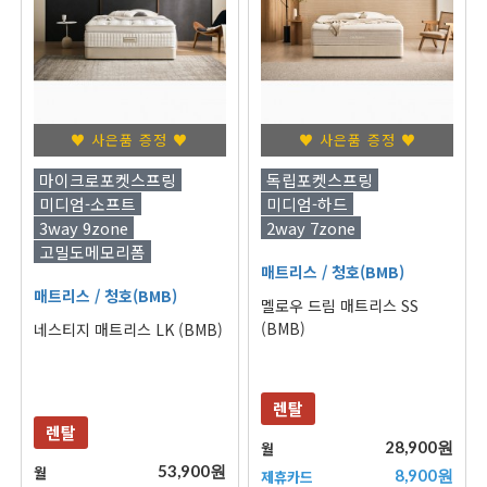
♥ 사은품 증정 ♥
♥ 사은품 증정 ♥
마이크로포켓스프링
독립포켓스프링
미디엄-소프트
미디엄-하드
3way 9zone
2way 7zone
고밀도메모리폼
매트리스
/ 청호(BMB)
매트리스
/ 청호(BMB)
멜로우 드림 매트리스 SS
(BMB)
네스티지 매트리스 LK (BMB)
렌탈
렌탈
28,900원
월
53,900원
월
8,900원
제휴카드