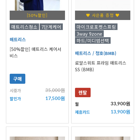
[50%할인]
♥ 사은품 증정 ♥
매트리스청소
7단계케어
마이크로포켓스프링
3way 9zone
매트리스
하드/미디엄선택
[50%할인] 매트리스 케어서
매트리스
/ 청호(BMB)
비스
로얄스위트 프라임 매트리스
SS (BMB)
구매
35,000원
시중가
렌탈
17,500원
할인가
33,900원
월
13,900원
제휴카드