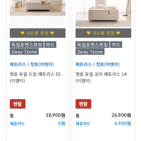
♥ 사은품 증정 ♥
♥ 사은품 증정 ♥
독립포켓스프링
하드
독립포켓스프링
하드
2way 7zone
2way 7zone
매트리스
/ 청호(이앤이)
매트리스
/ 청호(이앤이)
청호 듀얼 드림 매트리스 SS
청호 듀얼 코지 매트리스 LK
(이앤이)
(이앤이)
렌탈
렌탈
18,900원
26,900원
월
월
0원
6,900원
제휴카드
제휴카드