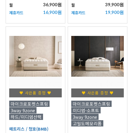
36,900원
39,900원
월
월
16,900원
19,900원
제휴카드
제휴카드
♥ 사은품 증정 ♥
♥ 사은품 증정 ♥
마이크로포켓스프링
마이크로포켓스프링
3way 9zone
미디엄-소프트
하드/미디엄선택
3way 9zone
고밀도메모리폼
매트리스
/ 청호(BMB)