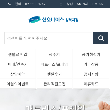
전화 : 02-991-9747
상담 : AM 9시 ~ PM 6시
렌탈료 반값
정수기
공기청정기
비데/연수기
매트리스/프레임
기타상품
상담예약
렌탈후기
공지사항
이달의이벤트
관리직원모집
제휴카드
매트리스/프레임