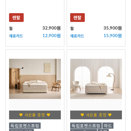
렌탈
렌탈
32,900원
35,900원
월
월
12,900원
15,900원
제휴카드
제휴카드
♥ 사은품 증정 ♥
♥ 사은품 증정 ♥
독립포켓스프링
독립포켓스프링
하드