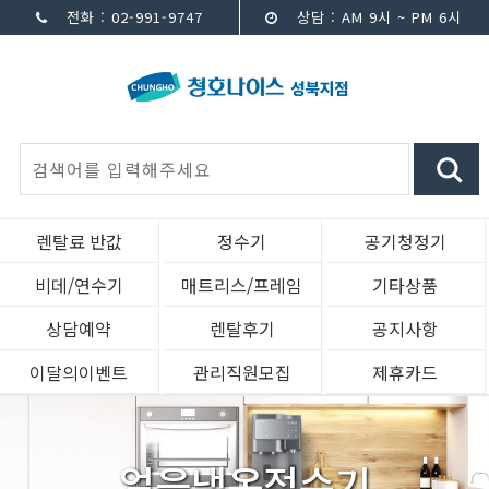
전화 : 02-991-9747
상담 : AM 9시 ~ PM 6시
렌탈료 반값
정수기
공기청정기
비데/연수기
매트리스/프레임
기타상품
상담예약
렌탈후기
공지사항
이달의이벤트
관리직원모집
제휴카드
얼음냉온정수기