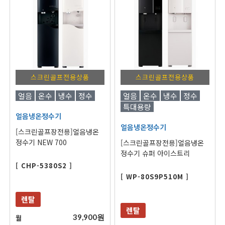
스크린골프전용상품
스크린골프전용상품
얼음
온수
냉수
정수
얼음
온수
냉수
정수
특대용량
얼음냉온정수기
얼음냉온정수기
[스크린골프장전용]얼음냉온
정수기 NEW 700
[스크린골프장전용]얼음냉온
정수기 슈퍼 아이스트리
[ CHP-5380S2 ]
[ WP-80S9P510M ]
렌탈
렌탈
39,900원
월