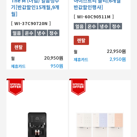
The M (더엠) 얼음정수
아이스트리 플리[6개월
기[반값할인15개월,9개
반값할인행사]
월]
[ WI-60C90511M ]
[ WI-37C90720N ]
얼음
온수
냉수
정수
얼음
온수
냉수
정수
렌탈
렌탈
22,950원
월
20,950원
월
2,950원
제휴카드
950원
제휴카드