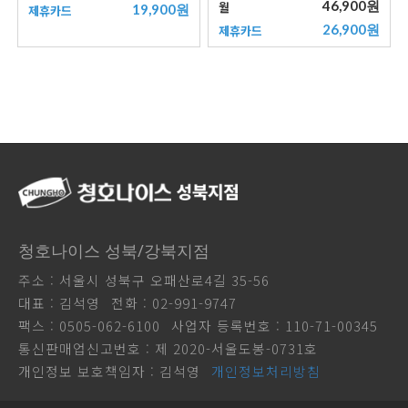
46,900원
월
19,900원
제휴카드
26,900원
제휴카드
청호나이스 성북/강북지점
주소 : 서울시 성북구 오패산로4길 35-56
대표 : 김석영
전화 : 02-991-9747
팩스 : 0505-062-6100
사업자 등록번호 : 110-71-00345
통신판매업신고번호 : 제 2020-서울도봉-0731호
개인정보 보호책임자 : 김석영
개인정보처리방침