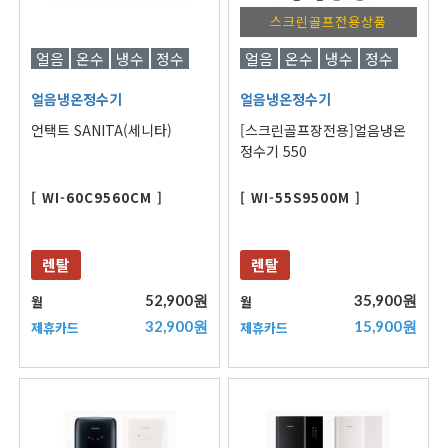
스크린골프전용상품
얼음
온수
냉수
정수
얼음
온수
냉수
정수
얼음냉온정수기
얼음냉온정수기
언택트 SANITA(세니타)
[스크린골프장전용]얼음냉온
정수기 550
[ WI-60C9560CM ]
[ WI-55S9500M ]
렌탈
렌탈
52,900원
35,900원
월
월
32,900원
15,900원
제휴카드
제휴카드