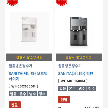
렌탈료 할인행사중
렌탈료 할인행사중
얼음냉온정수기
얼음냉온정수기
SANITA(세니타) 오트밀
SANITA(세니타) 티탄
베이지
[ WI-60C9600M ]
[ WI-60C9600M ]
얼음
온수
냉수
정수
얼음
온수
냉수
정수
렌탈
렌탈
44,900원