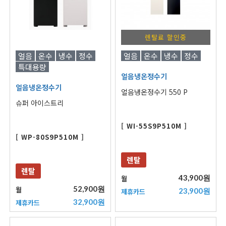
렌탈료 할인중
얼음
온수
냉수
정수
얼음
온수
냉수
정수
특대용량
얼음냉온정수기
얼음냉온정수기
얼음냉온정수기 550 P
슈퍼 아이스트리
[ WI-55S9P510M ]
[ WP-80S9P510M ]
렌탈
렌탈
43,900원
월
52,900원
월
23,900원
제휴카드
32,900원
제휴카드