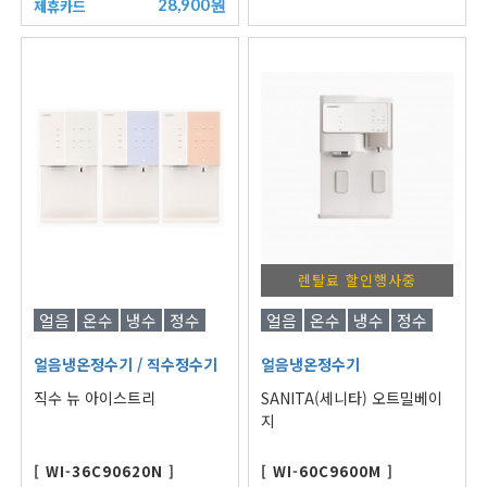
28,900원
제휴카드
렌탈료 할인행사중
얼음
온수
냉수
정수
얼음
온수
냉수
정수
얼음냉온정수기
/ 직수정수기
얼음냉온정수기
직수 뉴 아이스트리
SANITA(세니타) 오트밀베이
지
[ WI-36C90620N ]
[ WI-60C9600M ]