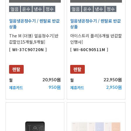
얼음
온수
냉수
정수
얼음
온수
냉수
정수
얼음냉온정수기
/ 렌탈료 반값
얼음냉온정수기
/ 렌탈료 반값
상품
상품
The M (더엠) 얼음정수기[반
아이스트리 플리[6개월 반값할
값할인15개월,9개월]
인행사]
[ WI-37C90720N ]
[ WI-60C90511M ]
렌탈
렌탈
20,950원
22,950원
월
월
950원
2,950원
제휴카드
제휴카드