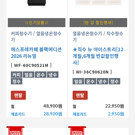
☆인기상품☆
[반 값 할인행사]
커피정수기
/ 얼음냉온정수
얼음냉온정수기
/ 직수정수
기
기
에스프레카페 블랙에디션
★직수 뉴 아이스트리[12
2026 리뉴얼
개월,6개월 반값할인행
사]
[ WF-60C90521M ]
[ WI-36C90620N ]
커피
얼음
온수
냉수
정수
얼음
온수
냉수
정수
렌탈
렌탈
48,900원
22,950원
월
월
28,900원
2,950원
제휴카드
제휴카드