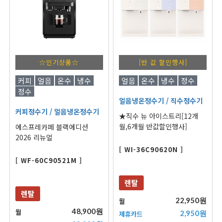
☆인기상품☆
[반 값 할인행사]
커피
얼음
온수
냉수
얼음
온수
냉수
정수
정수
얼음냉온정수기
/ 직수정수기
커피정수기
/ 얼음냉온정수기
★직수 뉴 아이스트리[12개
월,6개월 반값할인행사]
에스프레카페 블랙에디션
2026 리뉴얼
[ WI-36C90620N ]
[ WF-60C90521M ]
렌탈
렌탈
22,950원
월
48,900원
월
2,950원
제휴카드