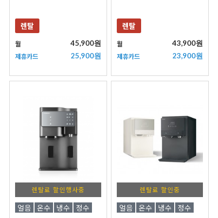
렌탈
렌탈
45,900원
43,900원
월
월
25,900원
23,900원
제휴카드
제휴카드
렌탈료 할인행사중
렌탈료 할인중
얼음
온수
냉수
정수
얼음
온수
냉수
정수