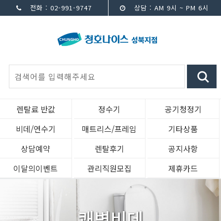
전화 : 02-991-9747
상담 : AM 9시 ~ PM 6시
렌탈료 반값
정수기
공기청정기
비데/연수기
매트리스/프레임
기타상품
상담예약
렌탈후기
공지사항
이달의이벤트
관리직원모집
제휴카드
쾌변비데