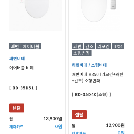
쾌변
에어버블
쾌변
건조
리모컨
IPX4
소형변좌
쾌변비데
쾌변비데
/ 소형비데
에어버블 비데
쾌변비데 B350 (리모컨+쾌변
+건조) 소형변좌
[ BD-35D51 ]
[ BD-35D40(소형) ]
렌탈
렌탈
13,900원
월
12,900원
월
0원
제휴카드
0원
제휴카드