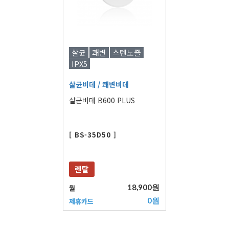
살균
쾌변
스텐노즐
IPX5
살균비데
/ 쾌변비데
살균비데 B600 PLUS
[ BS-35D50 ]
렌탈
18,900원
월
0원
제휴카드