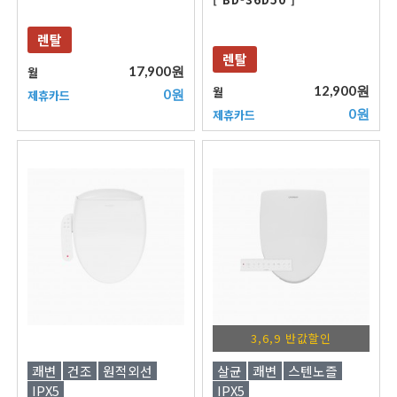
렌탈
렌탈
17,900원
월
12,900원
월
0원
제휴카드
0원
제휴카드
3,6,9 반값할인
쾌변
건조
원적외선
살균
쾌변
스텐노즐
IPX5
IPX5