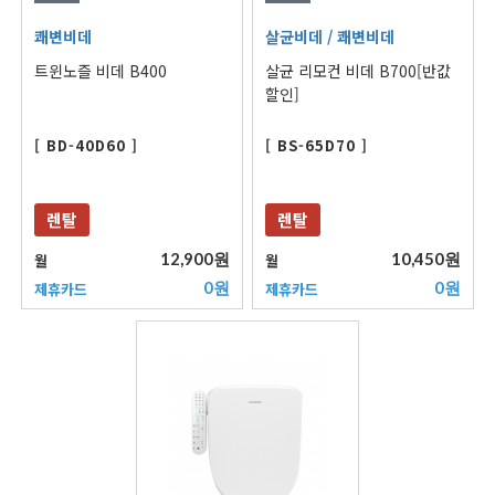
쾌변비데
살균비데
/ 쾌변비데
트윈노즐 비데 B400
살균 리모컨 비데 B700[반값
할인]
[ BD-40D60 ]
[ BS-65D70 ]
렌탈
렌탈
12,900원
10,450원
월
월
0원
0원
제휴카드
제휴카드