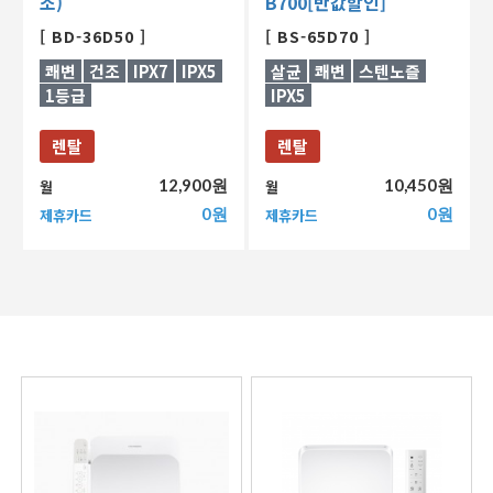
조)
B700[반값할인]
[ BD-36D50 ]
[ BS-65D70 ]
쾌변
건조
IPX7
IPX5
살균
쾌변
스텐노즐
1등급
IPX5
렌탈
렌탈
12,900원
10,450원
월
월
0원
0원
제휴카드
제휴카드