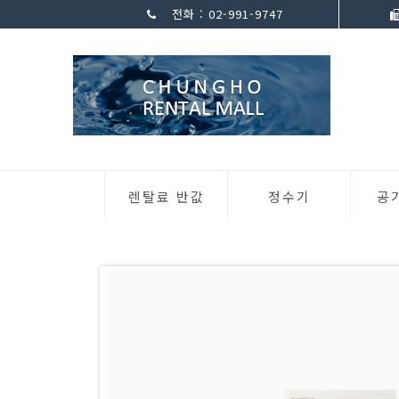
전화 : 02-991-9747
렌탈료 반값
정수기
공