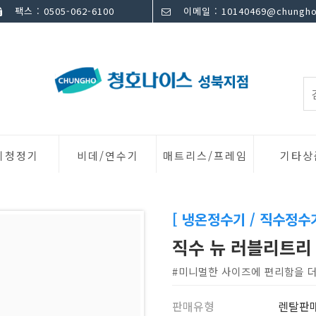
팩스 : 0505-062-6100
이메일 : 10140469@chungho
기청정기
비데/연수기
매트리스/프레임
기타상
[ 냉온정수기 / 직수정수기
직수 뉴 러블리트리
#미니멀한 사이즈에 편리함을 
판매유형
렌탈판