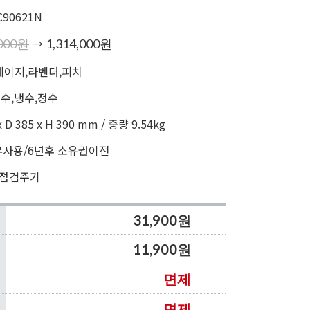
C90621N
→
,000원
1,314,000원
이지,라벤더,피치
온수,냉수,정수
x D 385 x H 390 mm / 중량 9.54kg
무사용/6년후 소유권이전
 점검주기
31,900원
11,900원
면제
면제