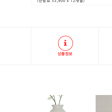
(렌탈료 33,900 x 72개월)
점검주기 4개월 / 의무5년/소유권5년
총렌탈료 2,214,000원
(렌탈료 36,900 x 60개월)
점검주기 4개월 /
의무3년
/소유권5년
총렌탈료 1,436,400원
(렌탈료 39,900 x 36개월)
상품정보
렌탈시 총 비용은 색상, 등록비, 점검주기
다를 수 있음