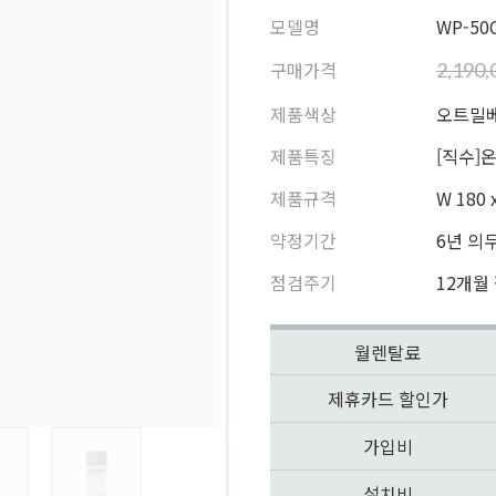
모델명
WP-50
구매가격
2,190
제품색상
오트밀베
제품특징
[직수]
제품규격
W 180 
약정기간
6년 의
점검주기
12개월
월렌탈료
제휴카드 할인가
가입비
설치비