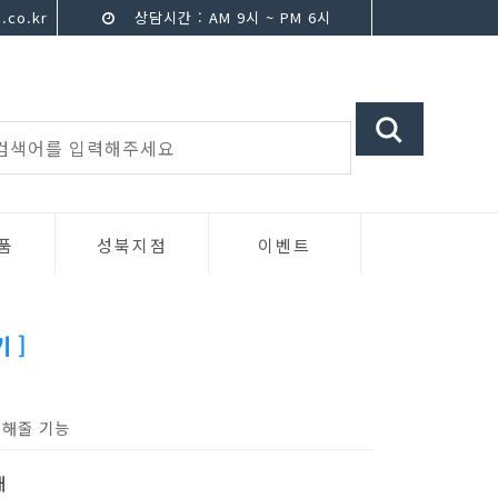
.co.kr
상담시간 : AM 9시 ~ PM 6시
품
성북지점
이벤트
 ]
더해줄 기능
매